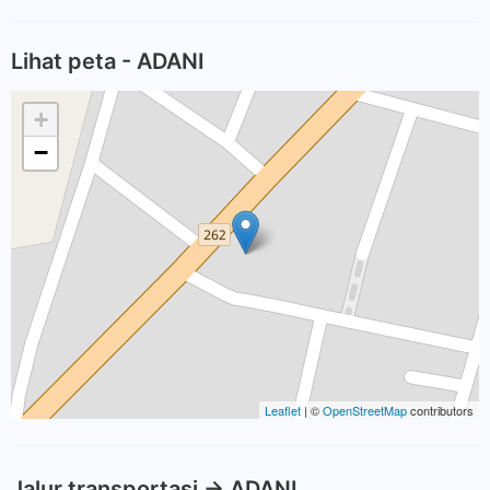
Lihat peta - ADANI
+
−
Leaflet
| ©
OpenStreetMap
contributors
Jalur transportasi -> ADANI