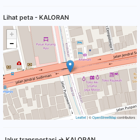
Lihat peta - KALORAN
+
−
Leaflet
| ©
OpenStreetMap
contributors
Jalur transportasi -> KALORAN