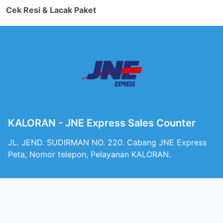
Cek Resi & Lacak Paket
KALORAN - JNE Express Sales Counter
JL. JEND. SUDIRMAN NO. 220. Cabang JNE Express
Peta, Nomor telepon, Pelayanan KALORAN.