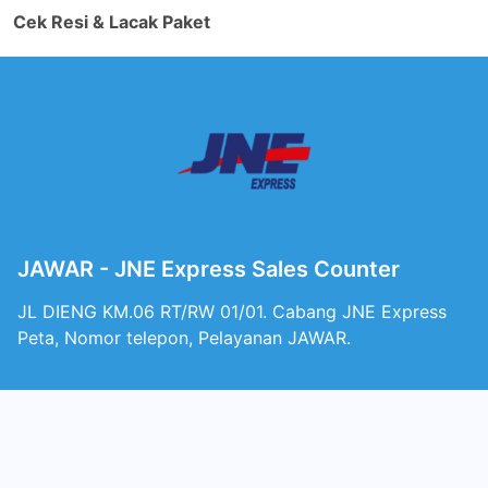
Cek Resi & Lacak Paket
JAWAR - JNE Express Sales Counter
JL DIENG KM.06 RT/RW 01/01. Cabang JNE Express
Peta, Nomor telepon, Pelayanan JAWAR.