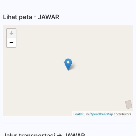
Lihat peta - JAWAR
+
−
Leaflet
| ©
OpenStreetMap
contributors
Jalur transportasi -> JAWAR