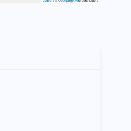
Leaflet
| ©
OpenStreetMap
contributors