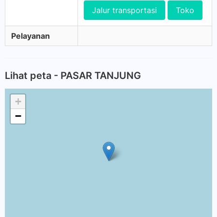
Jalur transportasi
Toko
Pelayanan
Lihat peta - PASAR TANJUNG
+
−