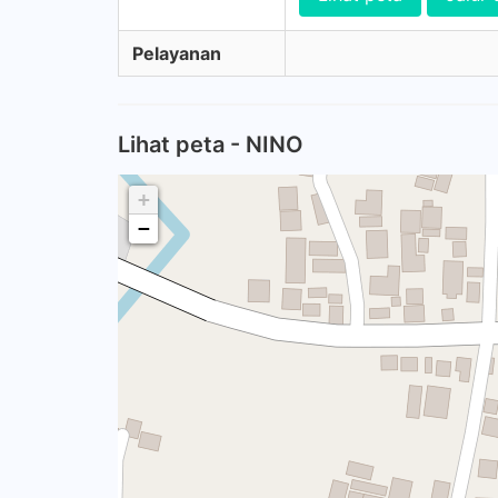
Pelayanan
Lihat peta - NINO
+
−