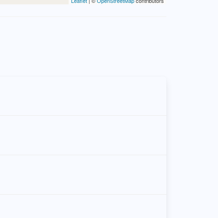
Leaflet
| ©
OpenStreetMap
contributors