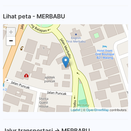
Lihat peta - MERBABU
+
−
Leaflet
| ©
OpenStreetMap
contributors
Jalur transportasi -> MERBABU