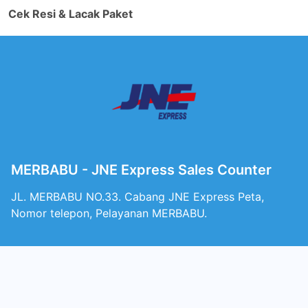
Cek Resi & Lacak Paket
MERBABU - JNE Express Sales Counter
JL. MERBABU NO.33. Cabang JNE Express Peta,
Nomor telepon, Pelayanan MERBABU.