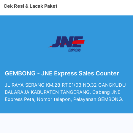
Cek Resi & Lacak Paket
GEMBONG - JNE Express Sales Counter
JL RAYA SERANG KM.28 RT.01/03 NO.32 CANGKUDU
BALARAJA KABUPATEN TANGERANG. Cabang JNE
Express Peta, Nomor telepon, Pelayanan GEMBONG.