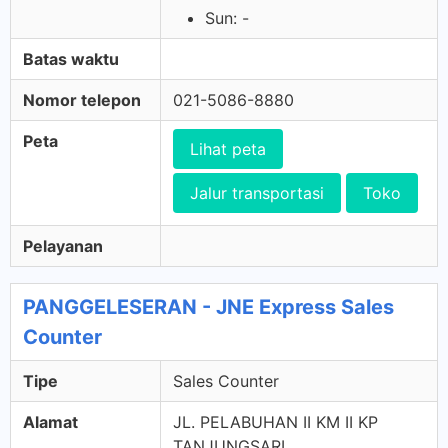
Sun: -
Batas waktu
Nomor telepon
021-5086-8880
Peta
Lihat peta
Jalur transportasi
Toko
Pelayanan
PANGGELESERAN - JNE Express Sales
Counter
Tipe
Sales Counter
Alamat
JL. PELABUHAN II KM II KP
TANJUNGSARI