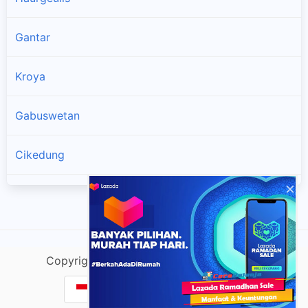
Gantar
Kroya
Gabuswetan
Cikedung
×
Terisi
Lelea
Copyright @ lacako.com |
Sitemap
| v.Do
Bangodua
Cek Resi & Lacak Paket