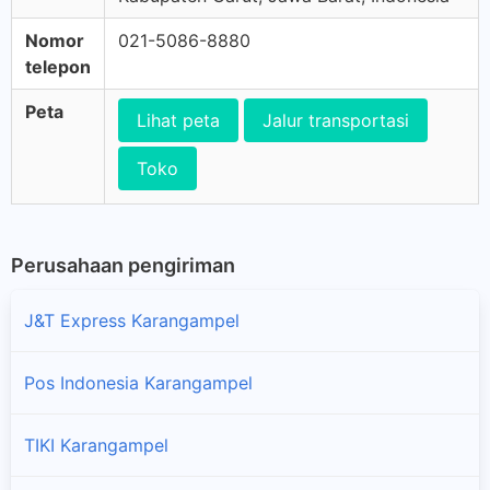
Nomor
021-5086-8880
telepon
Peta
Lihat peta
Jalur transportasi
Toko
Perusahaan pengiriman
J&T Express Karangampel
Pos Indonesia Karangampel
TIKI Karangampel