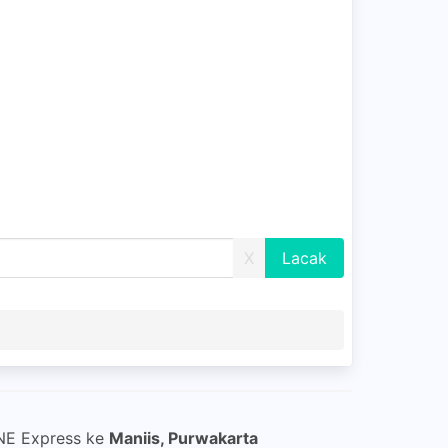
X
JNE Express ke
Maniis, Purwakarta