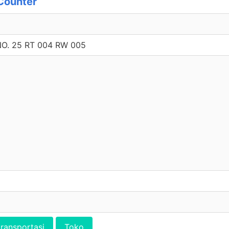
Counter
O. 25 RT 004 RW 005
transportasi
Toko