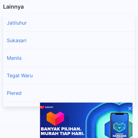
Lainnya
Jatiluhur
Sukasari
Maniis
Tegal Waru
Plered
×
Sukatani
Darangdan