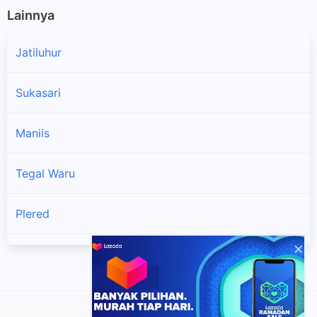
Lainnya
Jatiluhur
Sukasari
Maniis
Tegal Waru
Plered
×
Sukatani
Darangdan