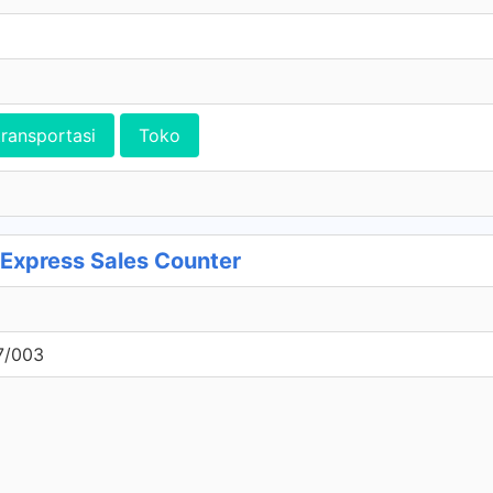
transportasi
Toko
xpress Sales Counter
7/003