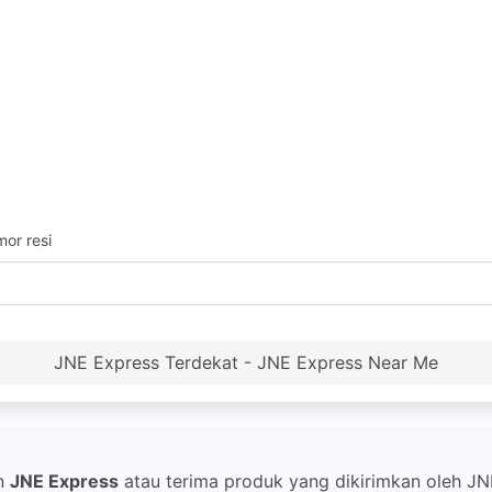
or resi
JNE Express Terdekat - JNE Express Near Me
n
JNE Express
atau terima produk yang dikirimkan oleh J