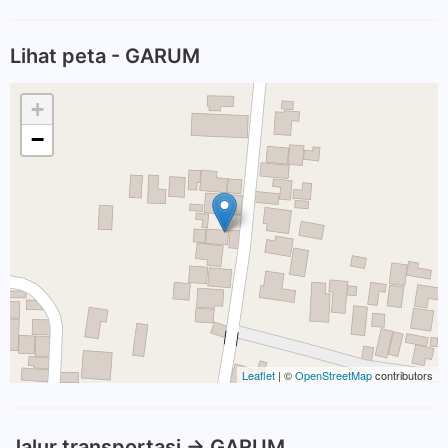
Lihat peta - GARUM
+
−
Leaflet
| ©
OpenStreetMap
contributors
Jalur transportasi -> GARUM