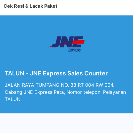
Cek Resi & Lacak Paket
TALUN - JNE Express Sales Counter
JALAN RAYA TUMPANG NO. 38 RT 004 RW 004.
Cabang JNE Express Peta, Nomor telepon, Pelayanan
TALUN.