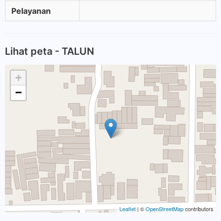
Pelayanan
Lihat peta - TALUN
+
−
Leaflet
| ©
OpenStreetMap
contributors