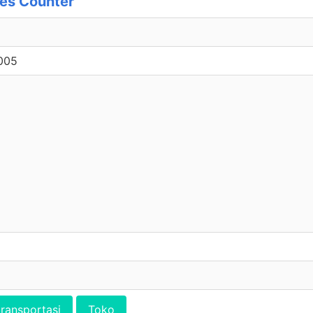
es Counter
.005
transportasi
Toko