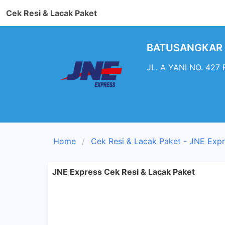
Cek Resi & Lacak Paket
BATUSANGKAR - 
JL. A YANI NO. 427
Home
Cek Resi & Lacak Paket - JNE Exp
JNE Express Cek Resi & Lacak Paket