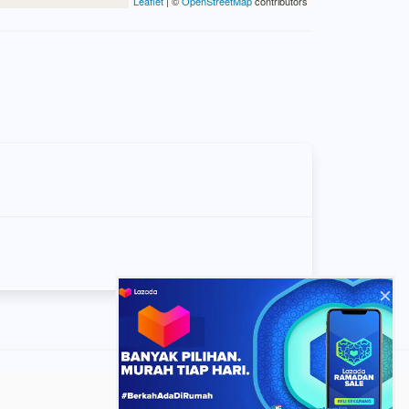
Leaflet
| ©
OpenStreetMap
contributors
×