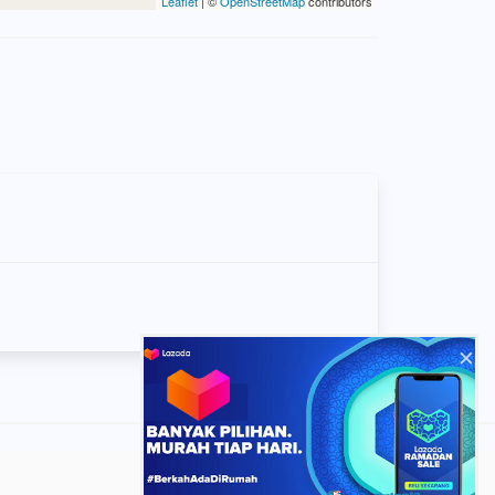
Leaflet
| ©
OpenStreetMap
contributors
×