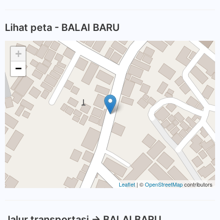
Lihat peta - BALAI BARU
+
−
Leaflet
| ©
OpenStreetMap
contributors
Jalur transportasi -> BALAI BARU