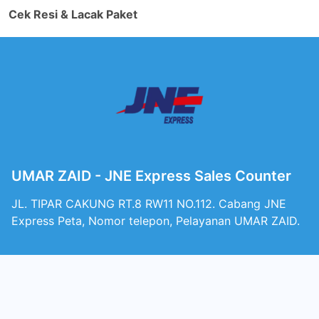
Cek Resi & Lacak Paket
UMAR ZAID - JNE Express Sales Counter
JL. TIPAR CAKUNG RT.8 RW11 NO.112. Cabang JNE
Express Peta, Nomor telepon, Pelayanan UMAR ZAID.