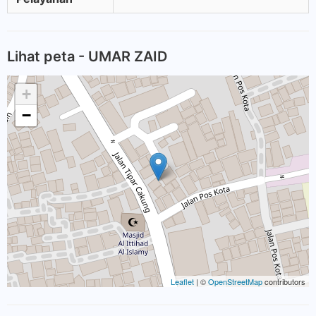
Lihat peta - UMAR ZAID
+
−
Leaflet
| ©
OpenStreetMap
contributors