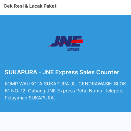
Cek Resi & Lacak Paket
SUKAPURA - JNE Express Sales Counter
KOMP WALIKOTA SUKAPURA JL. CENDRAWASIH BLOK
B1 NO. 12. Cabang JNE Express Peta, Nomor telepon,
Pelayanan SUKAPURA.