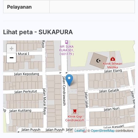
Pelayanan
Lihat peta - SUKAPURA
+
−
Leaflet
| ©
OpenStreetMap
contributors