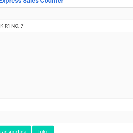
xpress Sales Counter
 R1 NO. 7
transportasi
Toko