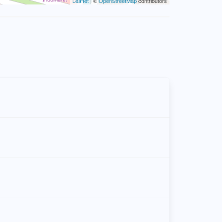
Leaflet
| ©
OpenStreetMap
contributors