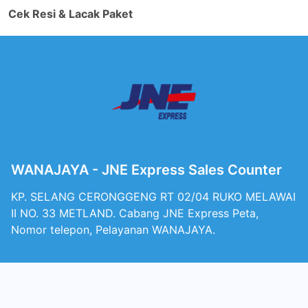
Cek Resi & Lacak Paket
WANAJAYA - JNE Express Sales Counter
KP. SELANG CERONGGENG RT 02/04 RUKO MELAWAI
II NO. 33 METLAND. Cabang JNE Express Peta,
Nomor telepon, Pelayanan WANAJAYA.