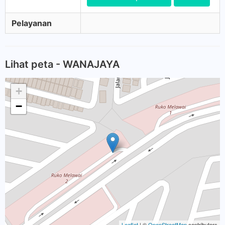
Pelayanan
Lihat peta - WANAJAYA
+
−
Leaflet
| ©
OpenStreetMap
contributors