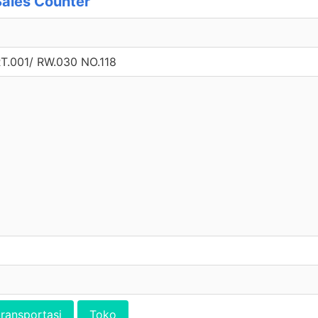
ales Counter
.001/ RW.030 NO.118
transportasi
Toko