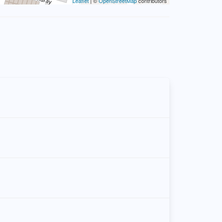
Leaflet
| ©
OpenStreetMap
contributors