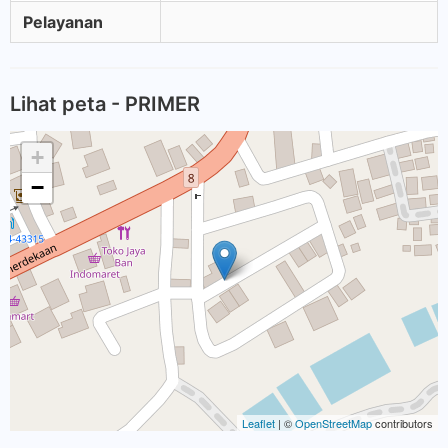
Pelayanan
Lihat peta - PRIMER
+
−
Leaflet
| ©
OpenStreetMap
contributors