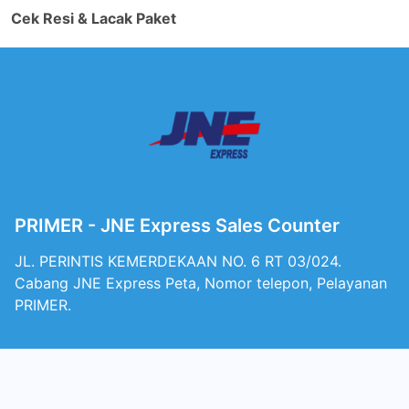
Cek Resi & Lacak Paket
PRIMER - JNE Express Sales Counter
JL. PERINTIS KEMERDEKAAN NO. 6 RT 03/024.
Cabang JNE Express Peta, Nomor telepon, Pelayanan
PRIMER.