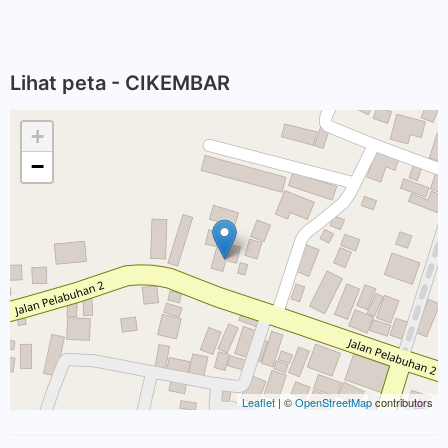
Lihat peta - CIKEMBAR
+
−
Leaflet
| ©
OpenStreetMap
contributors