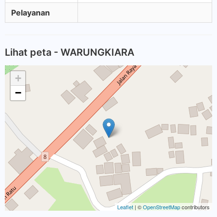
Pelayanan
Lihat peta - WARUNGKIARA
+
−
Leaflet
| ©
OpenStreetMap
contributors