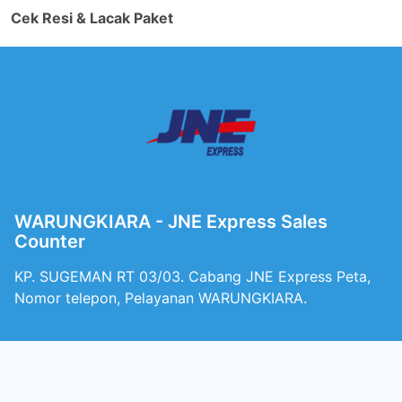
Cek Resi & Lacak Paket
WARUNGKIARA - JNE Express Sales
Counter
KP. SUGEMAN RT 03/03. Cabang JNE Express Peta,
Nomor telepon, Pelayanan WARUNGKIARA.