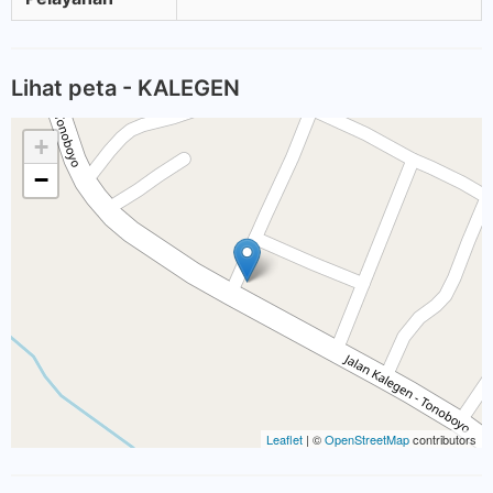
Lihat peta - KALEGEN
+
−
Leaflet
| ©
OpenStreetMap
contributors