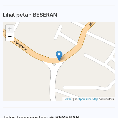
Lihat peta - BESERAN
+
−
Leaflet
| ©
OpenStreetMap
contributors
Jalur transportasi -> BESERAN