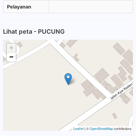
Pelayanan
Lihat peta - PUCUNG
+
−
Leaflet
| ©
OpenStreetMap
contributors