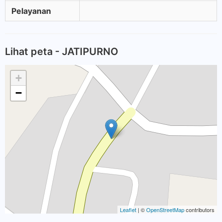
Pelayanan
Lihat peta - JATIPURNO
+
−
Leaflet
| ©
OpenStreetMap
contributors