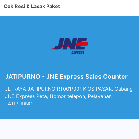
Cek Resi & Lacak Paket
JATIPURNO - JNE Express Sales Counter
JL. RAYA JATIPURNO RT001/001 KIOS PASAR. Cabang
JNE Express Peta, Nomor telepon, Pelayanan
JATIPURNO.