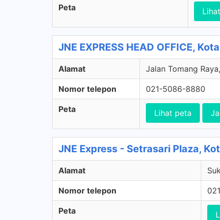
Peta
Liha
JNE EXPRESS HEAD OFFICE, Kota 
Alamat
Jalan Tomang Raya, 
Nomor telepon
021-5086-8880
Peta
Lihat peta
Ja
JNE Express - Setrasari Plaza, K
Alamat
Suk
Nomor telepon
02
Peta
L