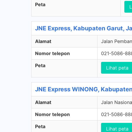
Peta
L
JNE Express, Kabupaten Garut, J
Alamat
Jalan Pemban
Nomor telepon
021-5086-88
Peta
Lihat peta
JNE Express WINONG, Kabupaten 
Alamat
Jalan Nasiona
Nomor telepon
021-5086-88
Peta
Lihat peta