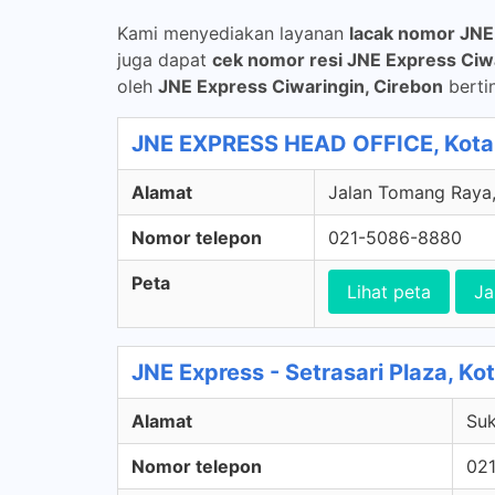
Kami menyediakan layanan
lacak nomor JNE
juga dapat
cek nomor resi JNE Express Ciw
oleh
JNE Express Ciwaringin, Cirebon
bertin
JNE EXPRESS HEAD OFFICE, Kota 
Alamat
Jalan Tomang Raya, 
Nomor telepon
021-5086-8880
Peta
Lihat peta
Ja
JNE Express - Setrasari Plaza, K
Alamat
Suk
Nomor telepon
02