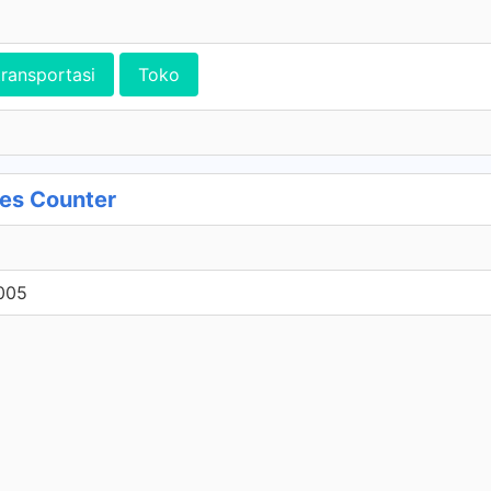
transportasi
Toko
es Counter
.005